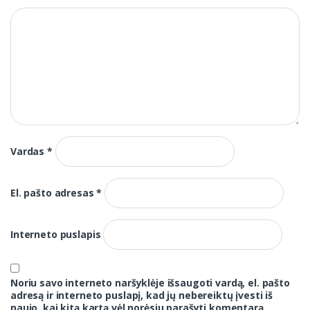
Vardas
*
El. pašto adresas
*
Interneto puslapis
Noriu savo interneto naršyklėje išsaugoti vardą, el. pašto
adresą ir interneto puslapį, kad jų nebereiktų įvesti iš
naujo, kai kitą kartą vėl norėsiu parašyti komentarą.