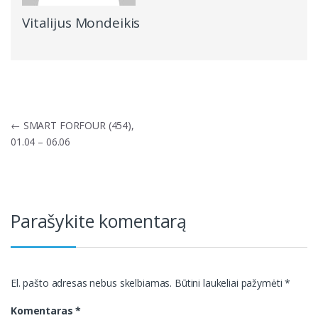
Vitalijus Mondeikis
Navigacija
←
SMART FORFOUR (454),
tarp
01.04 – 06.06
įrašų
Parašykite komentarą
El. pašto adresas nebus skelbiamas.
Būtini laukeliai pažymėti
*
Komentaras
*