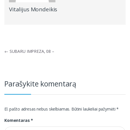
Vitalijus Mondeikis
Navigacija
←
SUBARU IMPREZA, 08 –
tarp
įrašų
Parašykite komentarą
El. pašto adresas nebus skelbiamas.
Būtini laukeliai pažymėti
*
Komentaras
*