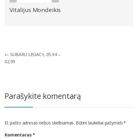
Vitalijus Mondeikis
Navigacija
←
SUBARU LEGACY, 05.94 –
tarp
02.99
įrašų
Parašykite komentarą
El. pašto adresas nebus skelbiamas.
Būtini laukeliai pažymėti
*
Komentaras
*