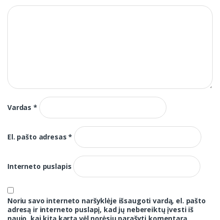
Vardas
*
El. pašto adresas
*
Interneto puslapis
Noriu savo interneto naršyklėje išsaugoti vardą, el. pašto
adresą ir interneto puslapį, kad jų nebereiktų įvesti iš
naujo, kai kitą kartą vėl norėsiu parašyti komentarą.