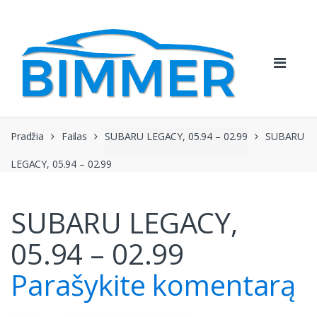
Pereiti
Pereiti
prie
prie
navigacijos
turinio
Pradžia
Failas
SUBARU LEGACY, 05.94 – 02.99
SUBARU
LEGACY, 05.94 – 02.99
SUBARU LEGACY,
05.94 – 02.99
Parašykite komentarą