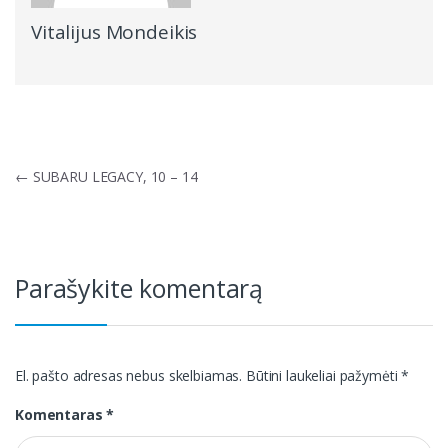
Vitalijus Mondeikis
Navigacija
←
SUBARU LEGACY, 10 – 14
tarp
įrašų
Parašykite komentarą
El. pašto adresas nebus skelbiamas.
Būtini laukeliai pažymėti
*
Komentaras
*