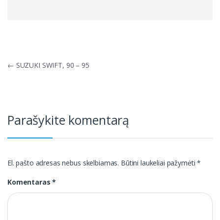
Navigacija
←
SUZUKI SWIFT, 90 – 95
tarp
įrašų
Parašykite komentarą
El. pašto adresas nebus skelbiamas.
Būtini laukeliai pažymėti
*
Komentaras
*