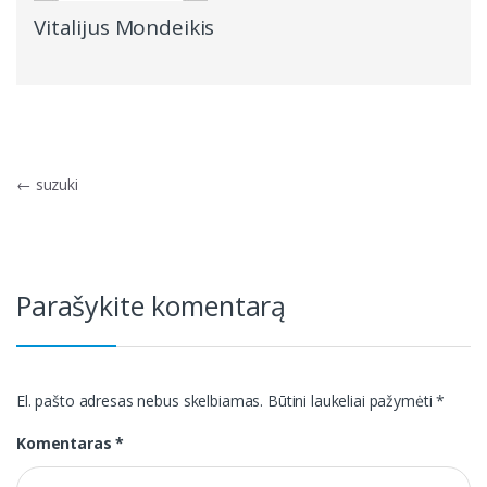
Vitalijus Mondeikis
Navigacija
←
suzuki
tarp
įrašų
Parašykite komentarą
El. pašto adresas nebus skelbiamas.
Būtini laukeliai pažymėti
*
Komentaras
*