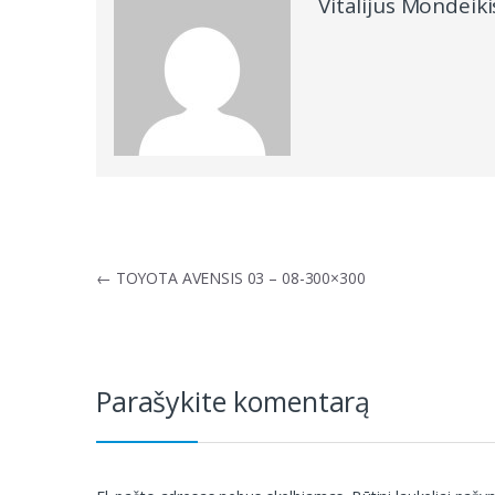
Vitalijus Mondeiki
Navigacija
←
TOYOTA AVENSIS 03 – 08-300×300
tarp
įrašų
Parašykite komentarą