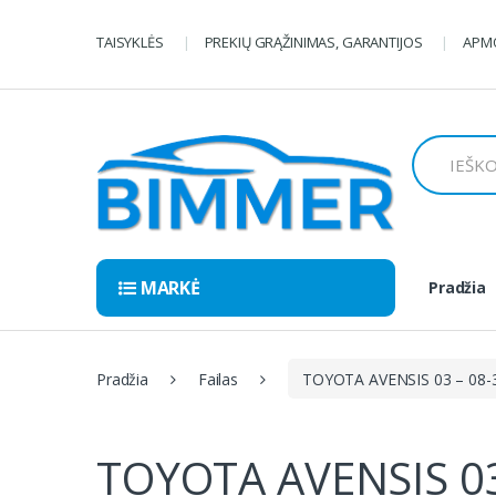
Pereiti
Pereiti
prie
prie
TAISYKLĖS
PREKIŲ GRĄŽINIMAS, GARANTIJOS
APMO
navigacijos
turinio
Ieškoti:
MARKĖ
Pradžia
Pradžia
Failas
TOYOTA AVENSIS 03 – 08-
TOYOTA AVENSIS 0