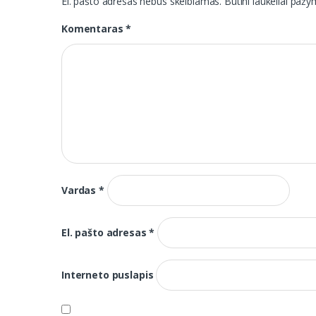
El. pašto adresas nebus skelbiamas.
Būtini laukeliai paž
Komentaras
*
Vardas
*
El. pašto adresas
*
Interneto puslapis