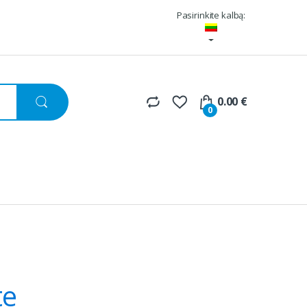
Pasirinkite kalbą:
0.00
€
0
te