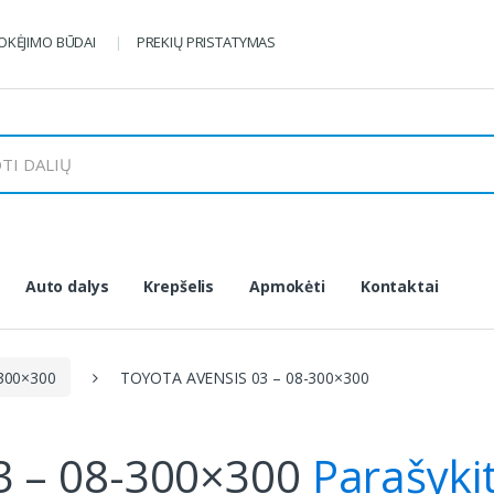
KĖJIMO BŪDAI
PREKIŲ PRISTATYMAS
Auto dalys
Krepšelis
Apmokėti
Kontaktai
300×300
TOYOTA AVENSIS 03 – 08-300×300
3 – 08-300×300
Parašyki