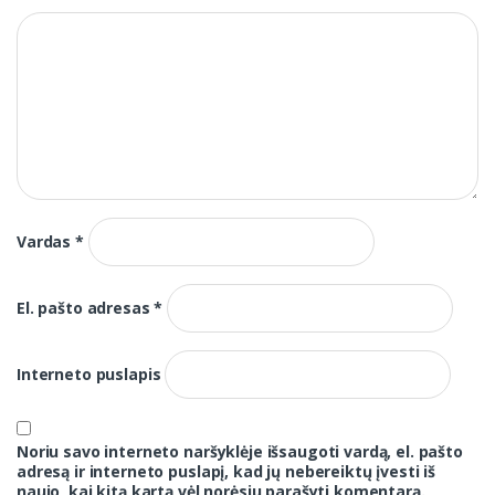
Vardas
*
El. pašto adresas
*
Interneto puslapis
Noriu savo interneto naršyklėje išsaugoti vardą, el. pašto
adresą ir interneto puslapį, kad jų nebereiktų įvesti iš
naujo, kai kitą kartą vėl norėsiu parašyti komentarą.