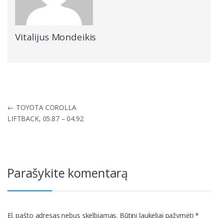
Vitalijus Mondeikis
Navigacija
←
TOYOTA COROLLA
tarp
LIFTBACK, 05.87 – 04.92
įrašų
Parašykite komentarą
El. pašto adresas nebus skelbiamas.
Būtini laukeliai pažymėti
*