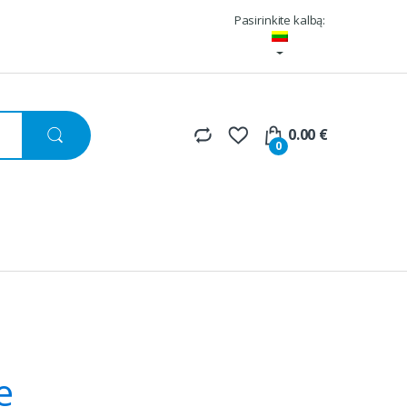
Pasirinkite kalbą:
0.00
€
0
e