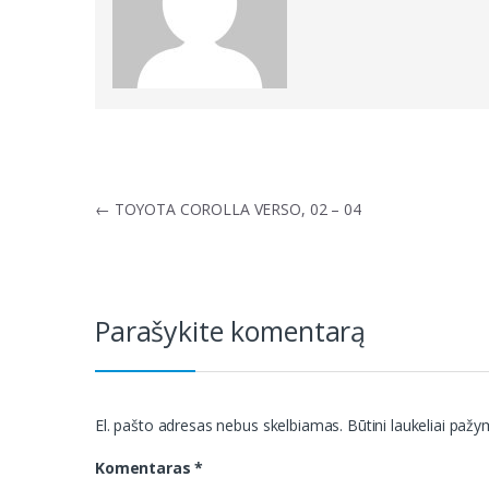
Navigacija
←
TOYOTA COROLLA VERSO, 02 – 04
tarp
įrašų
Parašykite komentarą
El. pašto adresas nebus skelbiamas.
Būtini laukeliai paž
Komentaras
*