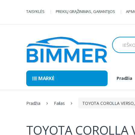
Pereiti
Pereiti
prie
prie
TAISYKLĖS
PREKIŲ GRĄŽINIMAS, GARANTIJOS
APMO
navigacijos
turinio
Ieškoti:
MARKĖ
Pradžia
Pradžia
Failas
TOYOTA COROLLA VERSO, 
TOYOTA COROLLA V