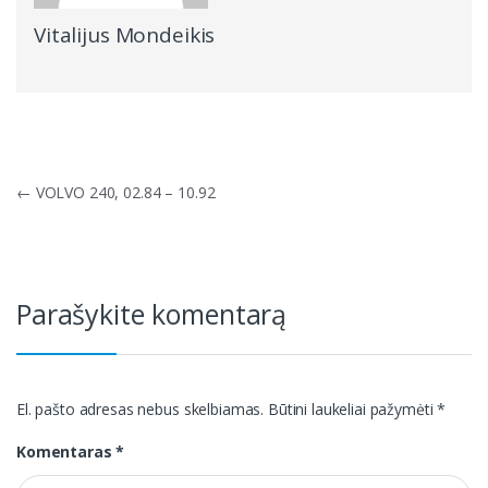
Vitalijus Mondeikis
Navigacija
←
VOLVO 240, 02.84 – 10.92
tarp
įrašų
Parašykite komentarą
El. pašto adresas nebus skelbiamas.
Būtini laukeliai pažymėti
*
Komentaras
*