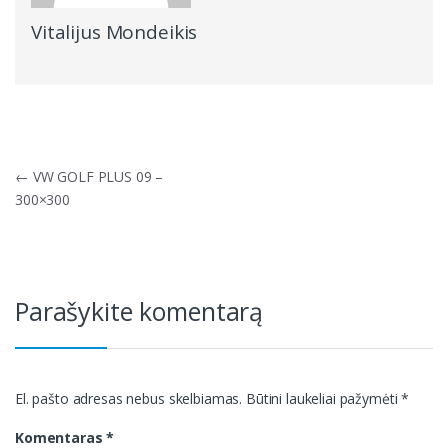
Vitalijus Mondeikis
Navigacija
←
VW GOLF PLUS 09 –
tarp
300×300
įrašų
Parašykite komentarą
El. pašto adresas nebus skelbiamas.
Būtini laukeliai pažymėti
*
Komentaras
*