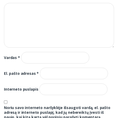
Vardas
*
El. pašto adresas
*
Interneto puslapis
Noriu savo interneto naršyklėje išsaugoti vardą, el. pašto
adresą ir interneto puslapį, kad jų nebereiktų įvesti iš
naujo, kai kitą kartą vėl norėsiu parašyti komentarą.