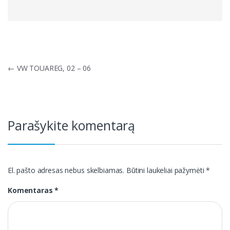
Navigacija
←
VW TOUAREG, 02 – 06
tarp
įrašų
Parašykite komentarą
El. pašto adresas nebus skelbiamas.
Būtini laukeliai pažymėti
*
Komentaras
*