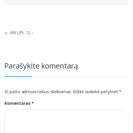
Navigacija
←
VW UP!, 12 –
tarp
įrašų
Parašykite komentarą
El. pašto adresas nebus skelbiamas.
Būtini laukeliai pažymėti
*
Komentaras
*