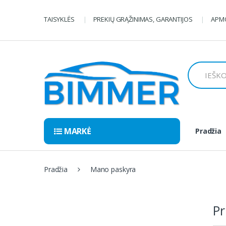
Pereiti
Pereiti
prie
prie
TAISYKLĖS
PREKIŲ GRĄŽINIMAS, GARANTIJOS
APMO
navigacijos
turinio
Ieškoti:
MARKĖ
Pradžia
Pradžia
Mano paskyra
Pr