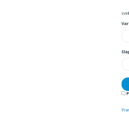
svei
Var
Sla
P
Pra