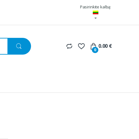
Pasirinkite kalbą:
0.00
€
0