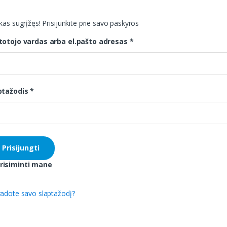
kas sugrįžęs! Prisijunkite prie savo paskyros
totojo vardas arba el.pašto adresas
*
ptažodis
*
risiminti mane
radote savo slaptažodį?