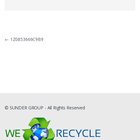
Navigacija
←
1Z0853666C9B9
tarp
įrašų
© SUNDER GROUP - All Rights Reserved