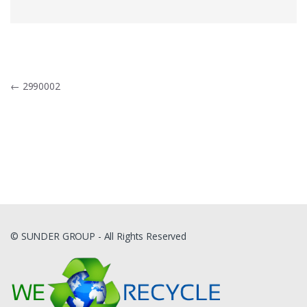
Navigacija
←
2990002
tarp
įrašų
© SUNDER GROUP - All Rights Reserved