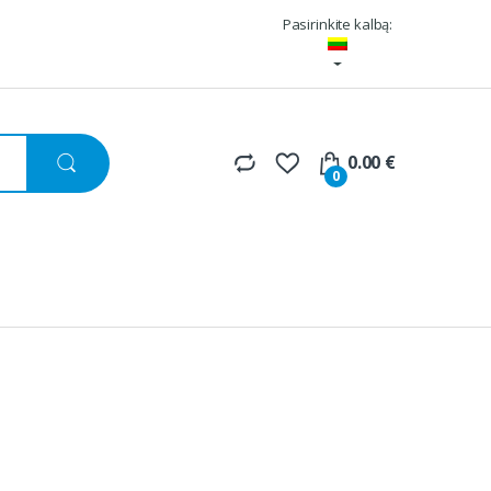
Pasirinkite kalbą:
0.00
€
0