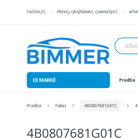
Pereiti
Pereiti
prie
prie
TAISYKLĖS
PREKIŲ GRĄŽINIMAS, GARANTIJOS
APMO
navigacijos
turinio
Ieškoti:
MARKĖ
Pradžia
Pradžia
Failas
4B0807681G01C
4
4B0807681G01C