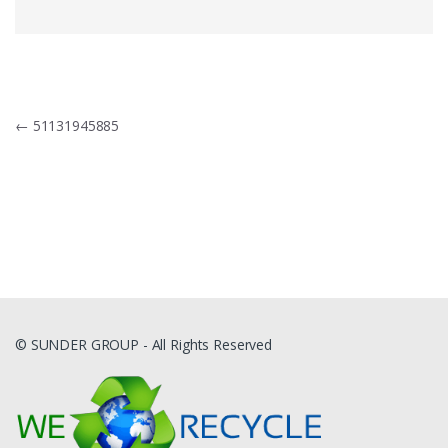
Navigacija
←
51131945885
tarp
įrašų
© SUNDER GROUP - All Rights Reserved