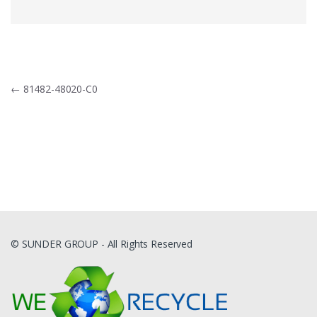
Navigacija
←
81482-48020-C0
tarp
įrašų
© SUNDER GROUP - All Rights Reserved