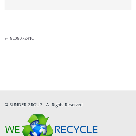
Navigacija
←
8E0807241C
tarp
įrašų
© SUNDER GROUP - All Rights Reserved