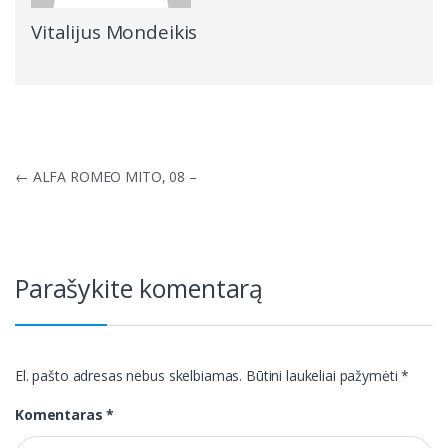
Vitalijus Mondeikis
Navigacija
←
ALFA ROMEO MITO, 08 –
tarp
įrašų
Parašykite komentarą
El. pašto adresas nebus skelbiamas.
Būtini laukeliai pažymėti
*
Komentaras
*