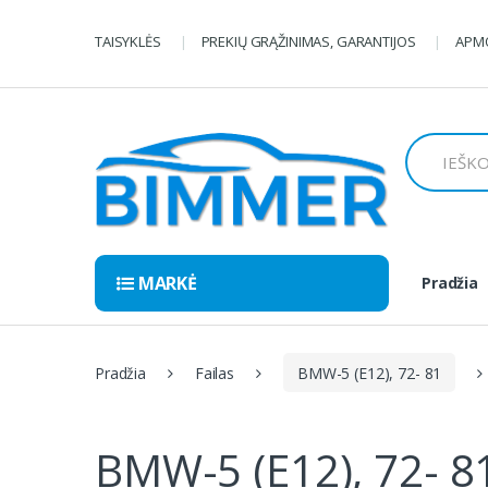
Pereiti
Pereiti
prie
prie
TAISYKLĖS
PREKIŲ GRĄŽINIMAS, GARANTIJOS
APMO
navigacijos
turinio
Ieškoti:
MARKĖ
Pradžia
Pradžia
Failas
BMW-5 (E12), 72- 81
BMW-5 (E12), 72- 