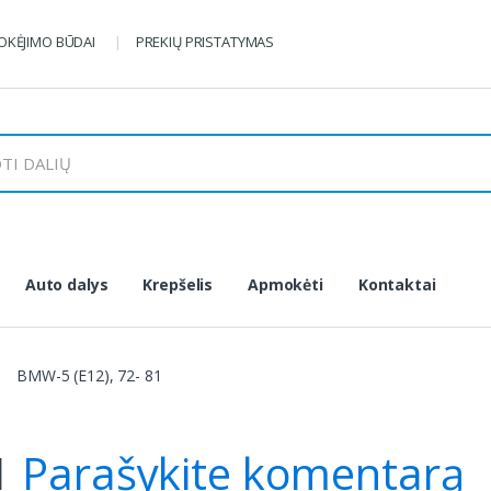
KĖJIMO BŪDAI
PREKIŲ PRISTATYMAS
Auto dalys
Krepšelis
Apmokėti
Kontaktai
BMW-5 (E12), 72- 81
81
Parašykite komentarą