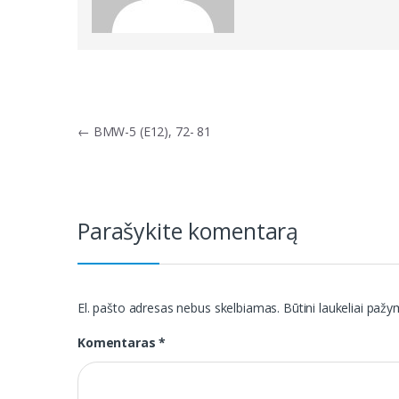
Navigacija
←
BMW-5 (E12), 72- 81
tarp
įrašų
Parašykite komentarą
El. pašto adresas nebus skelbiamas.
Būtini laukeliai paž
Komentaras
*