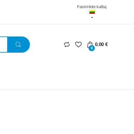
Pasirinkite kalbą:
0.00
€
0