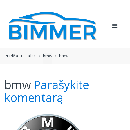
Pereiti
Pereiti
prie
prie
navigacijos
turinio
Pradžia
Failas
bmw
bmw
bmw
Parašykite
komentarą