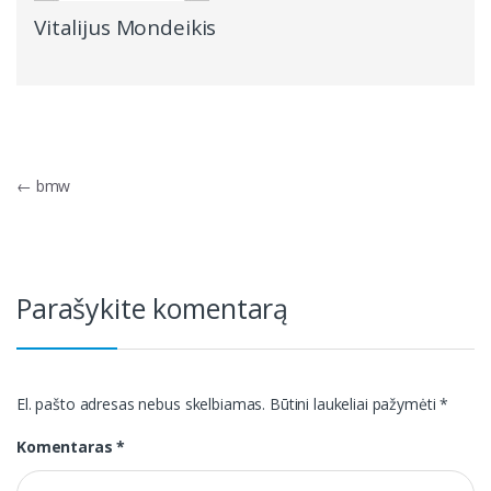
Vitalijus Mondeikis
Navigacija
←
bmw
tarp
įrašų
Parašykite komentarą
El. pašto adresas nebus skelbiamas.
Būtini laukeliai pažymėti
*
Komentaras
*