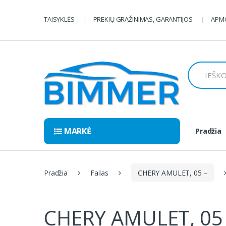
Pereiti
Pereiti
prie
prie
TAISYKLĖS
PREKIŲ GRĄŽINIMAS, GARANTIJOS
APMO
navigacijos
turinio
Ieškoti:
MARKĖ
Pradžia
Pradžia
Failas
CHERY AMULET, 05 –
CHERY AMULET, 05