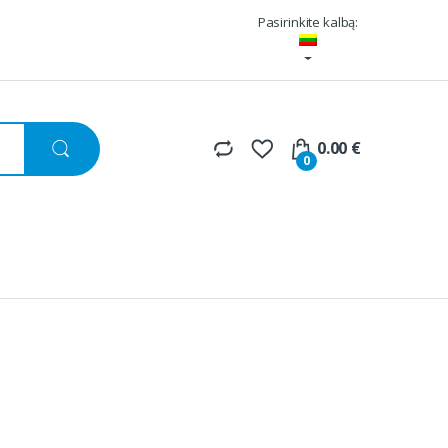
Pasirinkite kalbą:
0.00
€
0