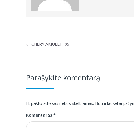
Navigacija
←
CHERY AMULET, 05 –
tarp
įrašų
Parašykite komentarą
El. pašto adresas nebus skelbiamas.
Būtini laukeliai paž
Komentaras
*