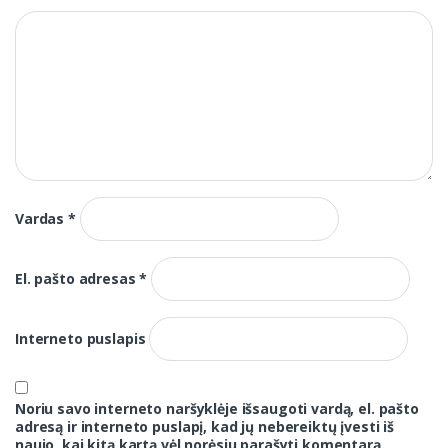
Vardas
*
El. pašto adresas
*
Interneto puslapis
Noriu savo interneto naršyklėje išsaugoti vardą, el. pašto
adresą ir interneto puslapį, kad jų nebereiktų įvesti iš
naujo, kai kitą kartą vėl norėsiu parašyti komentarą.