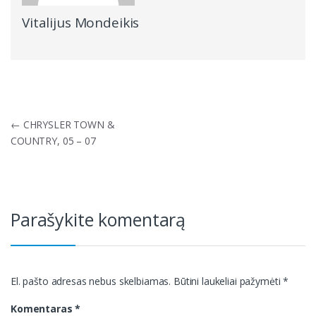
Vitalijus Mondeikis
Navigacija
←
CHRYSLER TOWN &
tarp
COUNTRY, 05 – 07
įrašų
Parašykite komentarą
El. pašto adresas nebus skelbiamas.
Būtini laukeliai pažymėti
*
Komentaras
*