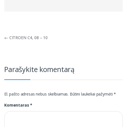
Navigacija
←
CITROEN C4, 08 – 10
tarp
įrašų
Parašykite komentarą
El. pašto adresas nebus skelbiamas.
Būtini laukeliai pažymėti
*
Komentaras
*