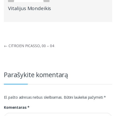
Vitalijus Mondeikis
Navigacija
←
CITROEN PICASSO, 00 – 04
tarp
įrašų
Parašykite komentarą
El. pašto adresas nebus skelbiamas.
Būtini laukeliai pažymėti
*
Komentaras
*