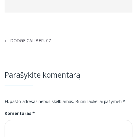
Navigacija
←
DODGE CALIBER, 07 –
tarp
įrašų
Parašykite komentarą
El. pašto adresas nebus skelbiamas.
Būtini laukeliai pažymėti
*
Komentaras
*