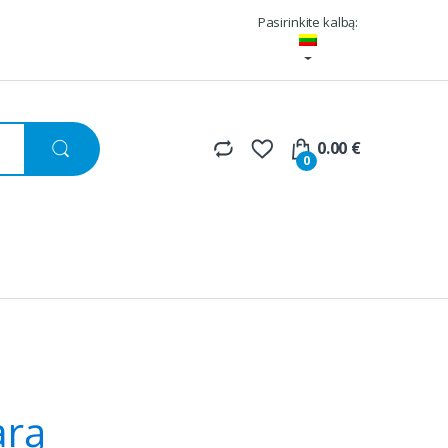
Pasirinkite kalbą:
0.00
€
0
arą