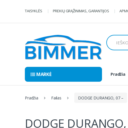
Pereiti
Pereiti
prie
prie
TAISYKLĖS
PREKIŲ GRĄŽINIMAS, GARANTIJOS
APMO
navigacijos
turinio
Ieškoti:
MARKĖ
Pradžia
Pradžia
Failas
DODGE DURANGO, 07 –
DODGE DURANGO, 