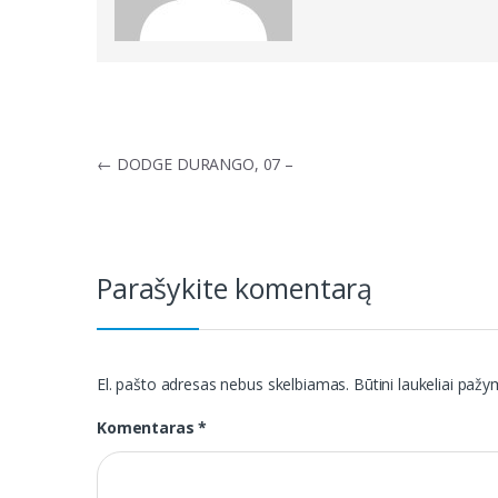
Navigacija
←
DODGE DURANGO, 07 –
tarp
įrašų
Parašykite komentarą
El. pašto adresas nebus skelbiamas.
Būtini laukeliai paž
Komentaras
*