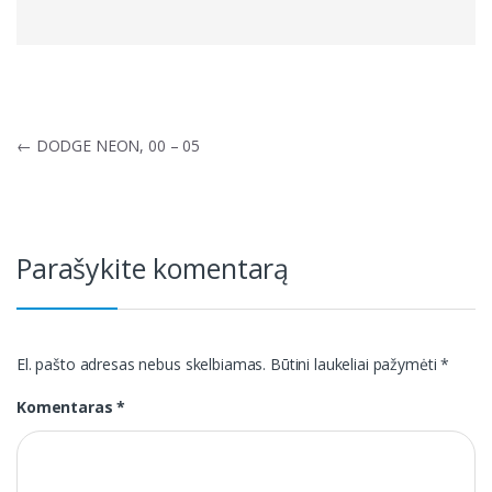
Navigacija
←
DODGE NEON, 00 – 05
tarp
įrašų
Parašykite komentarą
El. pašto adresas nebus skelbiamas.
Būtini laukeliai pažymėti
*
Komentaras
*