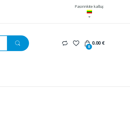
Pasirinkite kalbą:
0.00
€
0