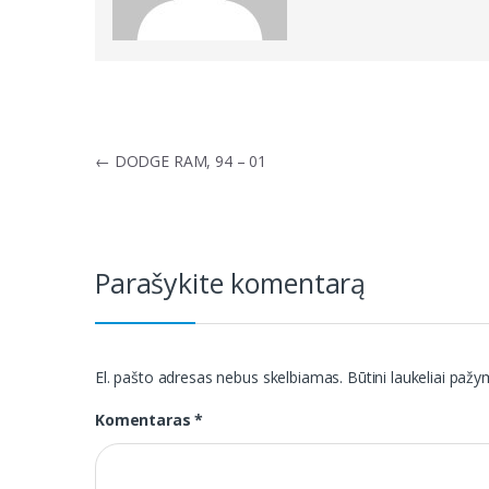
Navigacija
←
DODGE RAM, 94 – 01
tarp
įrašų
Parašykite komentarą
El. pašto adresas nebus skelbiamas.
Būtini laukeliai paž
Komentaras
*