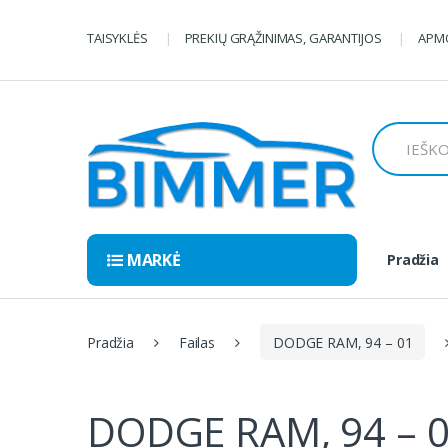
Pereiti
Pereiti
prie
prie
TAISYKLĖS
PREKIŲ GRĄŽINIMAS, GARANTIJOS
APMO
navigacijos
turinio
Ieškoti:
MARKĖ
Pradžia
Pradžia
Failas
DODGE RAM, 94 – 01
DODGE RAM, 94 – 