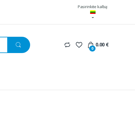
Pasirinkite kalbą:
0.00
€
0