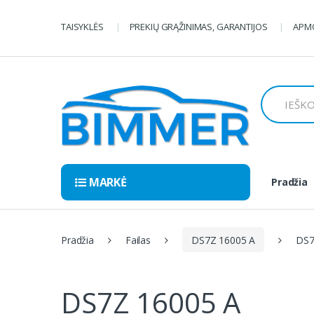
Pereiti
Pereiti
prie
prie
TAISYKLĖS
PREKIŲ GRĄŽINIMAS, GARANTIJOS
APMO
navigacijos
turinio
Ieškoti:
MARKĖ
Pradžia
Pradžia
Failas
DS7Z 16005 A
DS7
DS7Z 16005 A