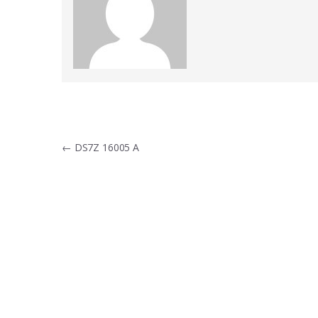
Navigacija
←
DS7Z 16005 A
tarp
įrašų