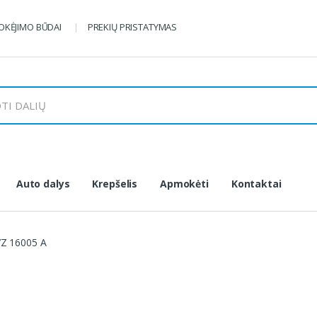
KĖJIMO BŪDAI
PREKIŲ PRISTATYMAS
Auto dalys
Krepšelis
Apmokėti
Kontaktai
Z 16005 A