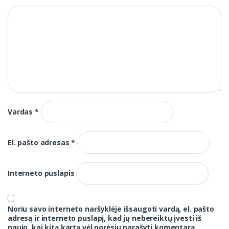
Vardas
*
El. pašto adresas
*
Interneto puslapis
Noriu savo interneto naršyklėje išsaugoti vardą, el. pašto
adresą ir interneto puslapį, kad jų nebereiktų įvesti iš
naujo, kai kitą kartą vėl norėsiu parašyti komentarą.