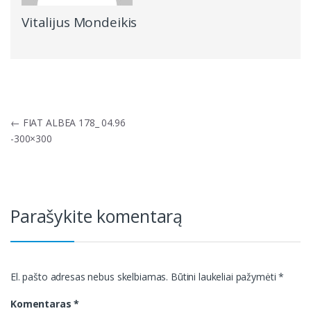
Vitalijus Mondeikis
Navigacija
←
FIAT ALBEA 178_ 04.96
tarp
-300×300
įrašų
Parašykite komentarą
El. pašto adresas nebus skelbiamas.
Būtini laukeliai pažymėti
*
Komentaras
*