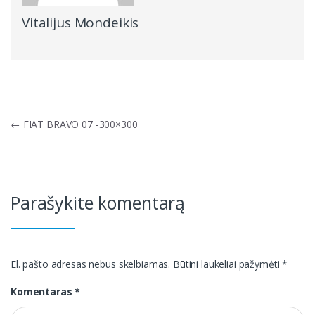
Vitalijus Mondeikis
Navigacija
←
FIAT BRAVO 07 -300×300
tarp
įrašų
Parašykite komentarą
El. pašto adresas nebus skelbiamas.
Būtini laukeliai pažymėti
*
Komentaras
*