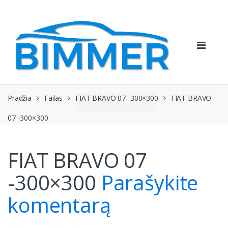
Pereiti
Pereiti
prie
prie
navigacijos
turinio
Pradžia
Failas
FIAT BRAVO 07 -300×300
FIAT BRAVO
07 -300×300
FIAT BRAVO 07
-300×300
Parašykite
komentarą