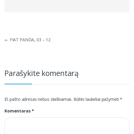
Navigacija
←
FIAT PANDA, 03 – 12
tarp
įrašų
Parašykite komentarą
El. pašto adresas nebus skelbiamas.
Būtini laukeliai pažymėti
*
Komentaras
*