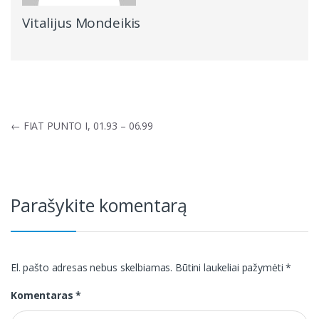
Vitalijus Mondeikis
Navigacija
←
FIAT PUNTO I, 01.93 – 06.99
tarp
įrašų
Parašykite komentarą
El. pašto adresas nebus skelbiamas.
Būtini laukeliai pažymėti
*
Komentaras
*