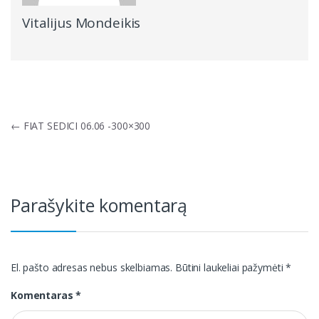
Vitalijus Mondeikis
Navigacija
←
FIAT SEDICI 06.06 -300×300
tarp
įrašų
Parašykite komentarą
El. pašto adresas nebus skelbiamas.
Būtini laukeliai pažymėti
*
Komentaras
*