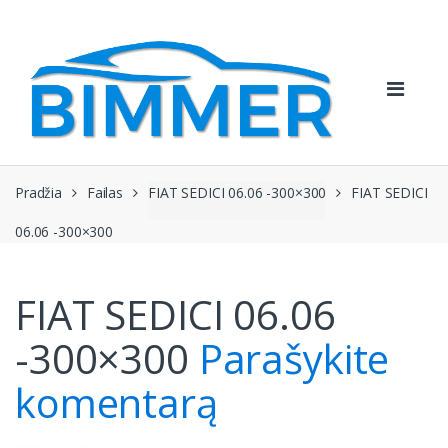
Pereiti
Pereiti
prie
prie
navigacijos
turinio
Pradžia
Failas
FIAT SEDICI 06.06 -300×300
FIAT SEDICI
06.06 -300×300
FIAT SEDICI 06.06
-300×300
Parašykite
komentarą