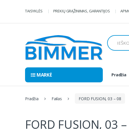
Pereiti
Pereiti
prie
prie
TAISYKLĖS
PREKIŲ GRĄŽINIMAS, GARANTIJOS
APMO
navigacijos
turinio
Ieškoti:
MARKĖ
Pradžia
Pradžia
Failas
FORD FUSION, 03 – 08
FORD FUSION, 03 –