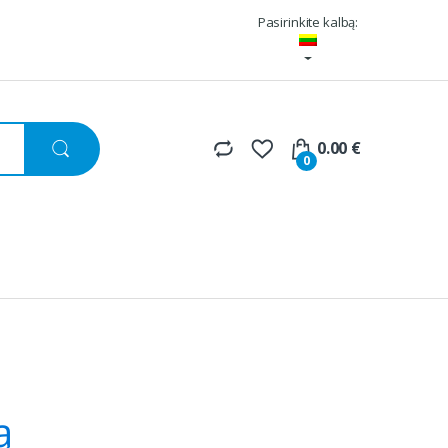
Pasirinkite kalbą:
0.00
€
0
ą