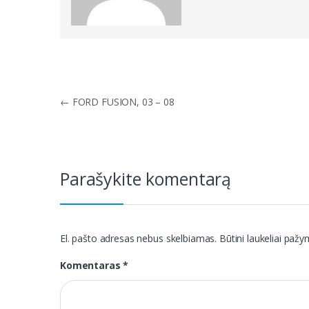
Navigacija
←
FORD FUSION, 03 – 08
tarp
įrašų
Parašykite komentarą
El. pašto adresas nebus skelbiamas.
Būtini laukeliai paž
Komentaras
*