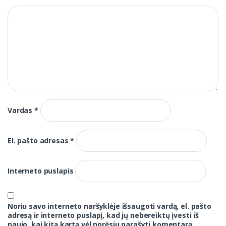
Vardas
*
El. pašto adresas
*
Interneto puslapis
Noriu savo interneto naršyklėje išsaugoti vardą, el. pašto
adresą ir interneto puslapį, kad jų nebereiktų įvesti iš
naujo, kai kitą kartą vėl norėsiu parašyti komentarą.