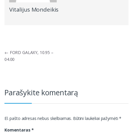
Vitalijus Mondeikis
Navigacija
←
FORD GALAXY, 10.95 –
tarp
04.00
įrašų
Parašykite komentarą
El. pašto adresas nebus skelbiamas.
Būtini laukeliai pažymėti
*
Komentaras
*