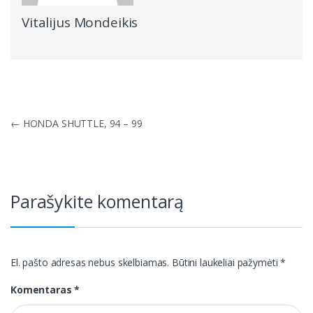
Vitalijus Mondeikis
Navigacija
←
HONDA SHUTTLE, 94 – 99
tarp
įrašų
Parašykite komentarą
El. pašto adresas nebus skelbiamas.
Būtini laukeliai pažymėti
*
Komentaras
*