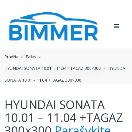
Pereiti
Pereiti
prie
prie
navigacijos
turinio
Pradžia
Failas
HYUNDAI SONATA 10.01 – 11.04 +TAGAZ 300×300
HYUNDAI
SONATA 10.01 – 11.04 +TAGAZ 300×300
HYUNDAI SONATA
10.01 – 11.04 +TAGAZ
300×300
Parašykite