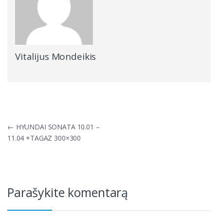
Vitalijus Mondeikis
Navigacija
←
HYUNDAI SONATA 10.01 –
tarp
11.04 +TAGAZ 300×300
įrašų
Parašykite komentarą