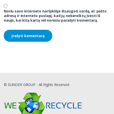
Noriu savo interneto naršyklėje išsaugoti vardą, el. pašto
adresą ir interneto puslapį, kad jų nebereiktų įvesti iš
naujo, kai kitą kartą vėl norėsiu parašyti komentarą.
© SUNDER GROUP - All Rights Reserved