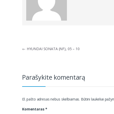
Navigacija
←
HYUNDAI SONATA (NF), 05 – 10
tarp
įrašų
Parašykite komentarą
El. pašto adresas nebus skelbiamas.
Būtini laukeliai paž
Komentaras
*