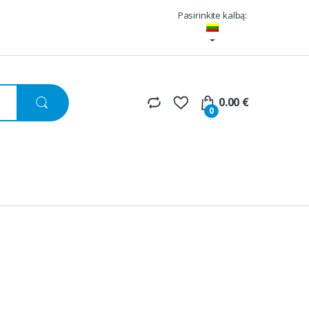
Pasirinkite kalbą:
0.00
€
0