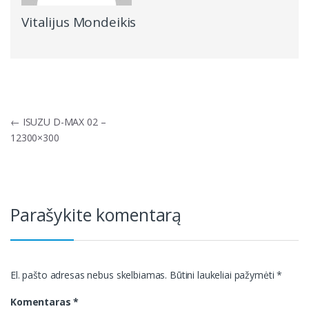
Vitalijus Mondeikis
Navigacija
←
ISUZU D-MAX 02 –
tarp
12300×300
įrašų
Parašykite komentarą
El. pašto adresas nebus skelbiamas.
Būtini laukeliai pažymėti
*
Komentaras
*