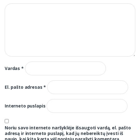
Vardas
*
El. pašto adresas
*
Interneto puslapis
Noriu savo interneto naršyklėje išsaugoti vardą, el. pašto
adresą ir interneto puslapį, kad jų nebereiktų įvesti iš
naujo, kai kitą kartą vėl norėsiu parašyti komentarą.