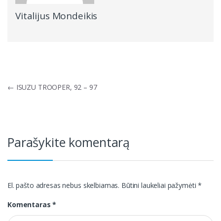
Vitalijus Mondeikis
Navigacija
←
ISUZU TROOPER, 92 – 97
tarp
įrašų
Parašykite komentarą
El. pašto adresas nebus skelbiamas.
Būtini laukeliai pažymėti
*
Komentaras
*