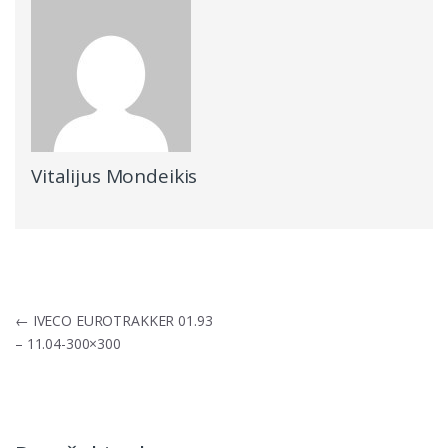
Vitalijus Mondeikis
Navigacija
←
IVECO EUROTRAKKER 01.93
tarp
– 11.04-300×300
įrašų