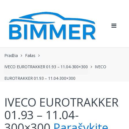
Pereiti
Pereiti
prie
prie
navigacijos
turinio
Pradžia
Failas
IVECO EUROTRAKKER 01.93 – 11.04-300×300
IVECO
EUROTRAKKER 01.93 – 11.04-300×300
IVECO EUROTRAKKER
01.93 – 11.04-
300×300
Parašykite