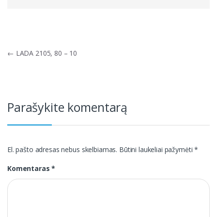
Navigacija
←
LADA 2105, 80 – 10
tarp
įrašų
Parašykite komentarą
El. pašto adresas nebus skelbiamas.
Būtini laukeliai pažymėti
*
Komentaras
*