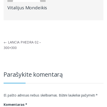
Vitalijus Mondeikis
Navigacija
←
LANCIA PHEDRA 02 –
tarp
300×300
įrašų
Parašykite komentarą
El. pašto adresas nebus skelbiamas.
Būtini laukeliai pažymėti
*
Komentaras
*