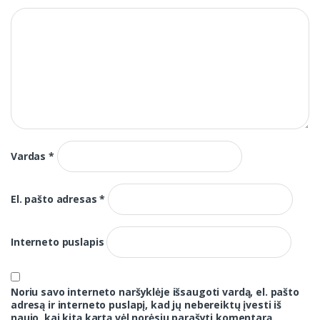
Vardas
*
El. pašto adresas
*
Interneto puslapis
Noriu savo interneto naršyklėje išsaugoti vardą, el. pašto
adresą ir interneto puslapį, kad jų nebereiktų įvesti iš
naujo, kai kitą kartą vėl norėsiu parašyti komentarą.