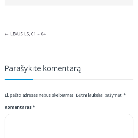
Navigacija
←
LEXUS LS, 01 – 04
tarp
įrašų
Parašykite komentarą
El. pašto adresas nebus skelbiamas.
Būtini laukeliai pažymėti
*
Komentaras
*