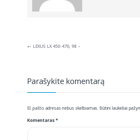
Navigacija
←
LEXUS LX 450-470, 98 –
tarp
įrašų
Parašykite komentarą
El. pašto adresas nebus skelbiamas.
Būtini laukeliai paž
Komentaras
*