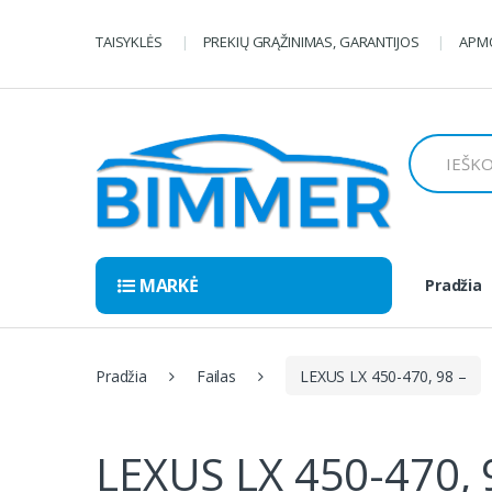
Pereiti
Pereiti
prie
prie
TAISYKLĖS
PREKIŲ GRĄŽINIMAS, GARANTIJOS
APMO
navigacijos
turinio
Ieškoti:
MARKĖ
Pradžia
Pradžia
Failas
LEXUS LX 450-470, 98 –
LEXUS LX 450-470, 