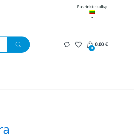
Pasirinkite kalbą:
0.00
€
0
rą